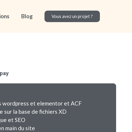
ions
Blog
Vous avez un projet ?
xpay
 wordpress et elementor et ACF
 sur la base de fichiers XD
que et SEO
en main du site